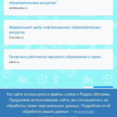
образовательным ресурсам"
window.edu.ru
Федеральный центр информационно-образовательных
ресурсов
fcior.edu.ru
Профсоюз работников народного образования и науки
eseur.ru
ООО "Центр
Найти
На сайте используются файлы cookie и Яндекс.Метрики.
образования и
вход
консалтинга"
Продолжая использование сайта, вы соглашаетесь на
Версия
Волгоград 2008-
обработку своих персональных данных. Подробности об
регистрация
сайта для
2026
обработке ваших данных — в
политике
слабовидящих