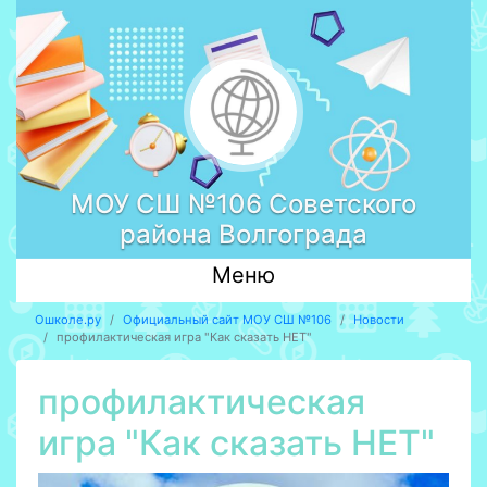
МОУ СШ №106 Советского
района Волгограда
Меню
Ошколе.ру
Официальный сайт МОУ СШ №106
Новости
профилактическая игра "Как сказать НЕТ"
профилактическая
игра "Как сказать НЕТ"